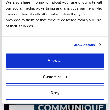
We also share information about your use of our site with
our social media, advertising and analytics partners who
may combine it with other information that you’ve
provided to them or that they’ve collected from your use
of their services.
Show details
Les dirigeants juifs réagissent à la
libération sous caution d'un homme de
Toronto accusé de multiples agressions
Allow all
antisémites au cours de l'année écoulée
(The Canadian Jewish News)
Customize
21 mars 2025
Deny