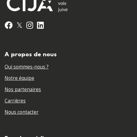
𝕏
Facebook
Instagram
LinkedIn
A propos de nous
Qui sommes-nous ?
Notre équipe
Nos partenaires
Carrières
Nous contacter