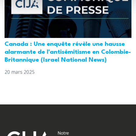
Canada : Une enquête révèle une hausse
alarmante de l'antisémitisme en Colombie-
Britannique (Israel National News)
20 mars 2025