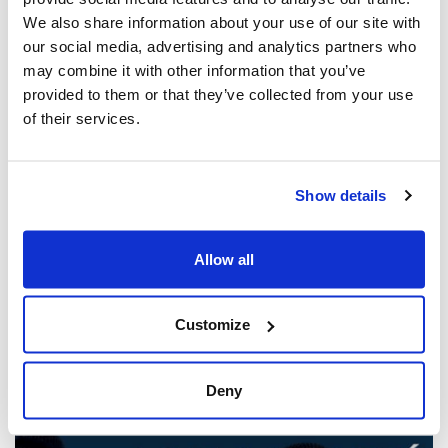
We also share information about your use of our site with
our social media, advertising and analytics partners who
may combine it with other information that you’ve
provided to them or that they’ve collected from your use
of their services.
Show details
Les dirigeants juifs réagissent à la
libération sous caution d'un homme de
Allow all
Toronto accusé de multiples agressions
antisémites au cours de l'année écoulée
(The Canadian Jewish News)
Customize
21 mars 2025
Deny