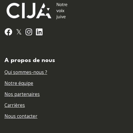
𝕏
Facebook
Instagram
LinkedIn
A propos de nous
Qui sommes-nous ?
Notre équipe
Nos partenaires
Carrières
Nous contacter