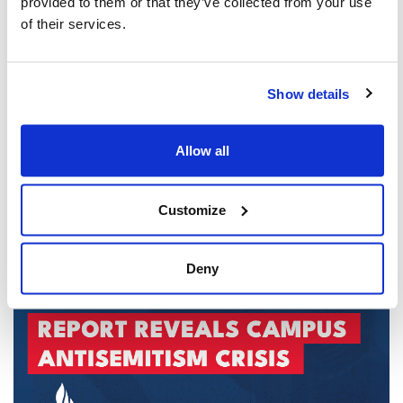
provided to them or that they’ve collected from your use
of their services.
Communiqués de presse,
Show details
Lutter contre antisémitisme
Allow all
Vous pourriez également être intéressé
Customize
par...
Deny