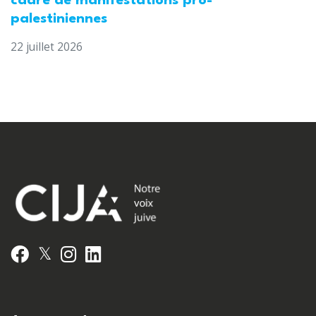
cadre de manifestations pro-
palestiniennes
22 juillet 2026
𝕏
Facebook
Instagram
LinkedIn