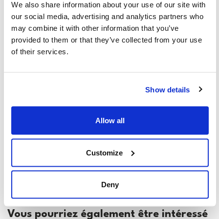
À propos du CIJA
We also share information about your use of our site with
our social media, advertising and analytics partners who
Le Centre consultatif des relations
may combine it with other information that you’ve
juives et israéliennes est l'agence de
provided to them or that they’ve collected from your use
représentation de Fédérations juives du
of their services.
Canada -UIA, représentant Fédérations
juives tout le Canada.
Show details
Allow all
Communiqués de presse,
Communiqué de presse : Canada-Israël,
Customize
le plus récent,
masquer les étiquettes
Deny
Vous pourriez également être intéressé