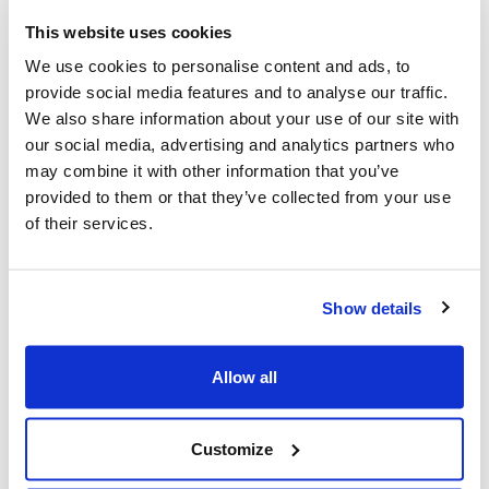
Communiqués de presse,
This website uses cookies
Communiqué de presse : Canada-Israël,
We use cookies to personalise content and ads, to
provide social media features and to analyse our traffic.
les dernières
We also share information about your use of our site with
our social media, advertising and analytics partners who
may combine it with other information that you’ve
provided to them or that they’ve collected from your use
Vous pourriez également être intéressé
of their services.
par...
Show details
Allow all
Customize