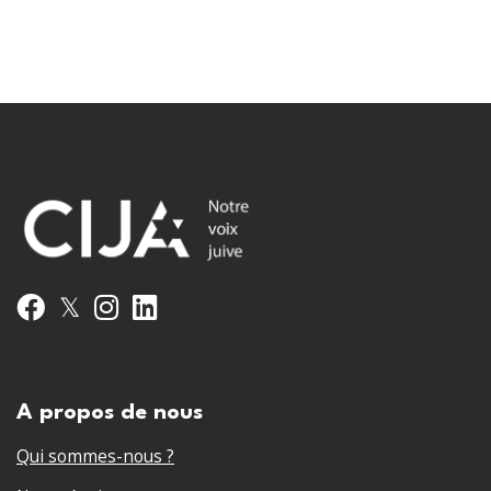
𝕏
Facebook
Instagram
LinkedIn
A propos de nous
Qui sommes-nous ?