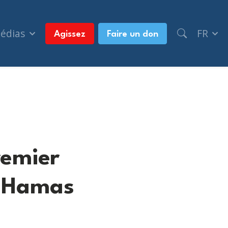
médias
FR
Agissez
Faire un don
e Hamas
remier
e Hamas