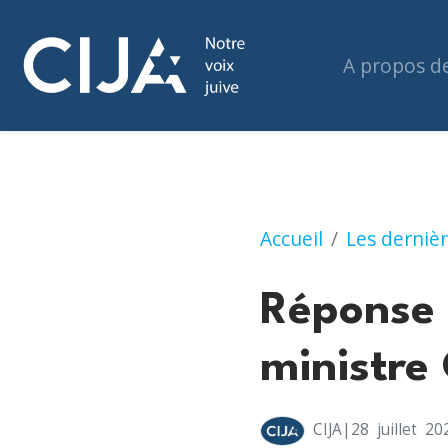
A propos d
Réponse à l'enga
Accueil
Les dernièr
Réponse 
ministre
CIJA
|28
juillet
20