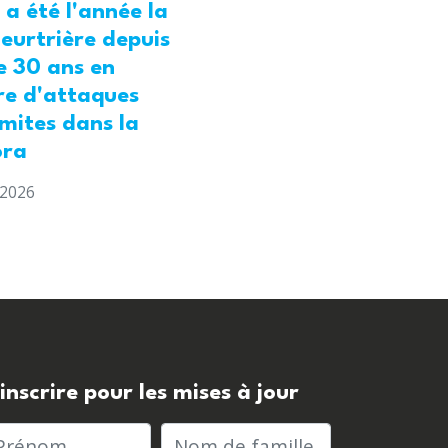
 a été l'année la
eurtrière depuis
e 30 ans en
re d'attaques
mites dans la
ora
t 2026
'inscrire pour les mises à jour
rénom
Nom de famille