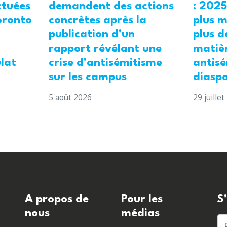
demandent des actions
ctuées
: 2025
concrètes après la
oronto
plus m
publication d'un
plus d
rapport révélant une
matiè
crise d'antisémitisme
ulat
antisé
sur les campus
diasp
5 août 2026
29 juille
A propos de
Pour les
S
nous
médias
P