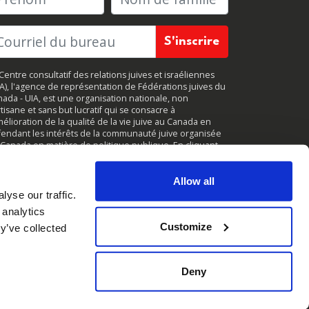
Centre consultatif des relations juives et israéliennes
JA), l'agence de représentation de Fédérations juives du
ada - UIA, est une organisation nationale, non
tisane et sans but lucratif qui se consacre à
mélioration de la qualité de la vie juive au Canada en
endant les intérêts de la communauté juive organisée
Canada en matière de politique publique. En cliquant
r
«
S'inscrire
, »
vous acceptez de recevoir des mises à
r périodiques de CIJA. Vous pouvez vous
désabonner
à
ut moment.
Allow all
yse our traffic.
 analytics
Customize
y’ve collected
Deny