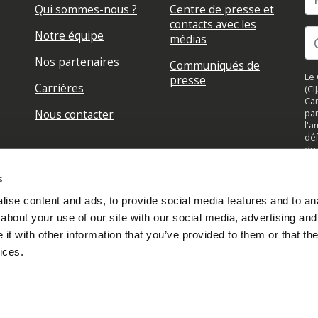
Qui sommes-nous ?
Centre de presse et
contacts avec les
Notre équipe
médias
Nos partenaires
Communiqués de
Le 
presse
Carrières
(CI
Can
Nous contacter
par
l'a
déf
du 
su
jou
s
to
ise content and ads, to provide social media features and to anal
about your use of our site with our social media, advertising and
t with other information that you’ve provided to them or that the
ices.
Connectez-vous à votre compte
Créé avec
NationBuilder
Lire notre politique de confidentialité