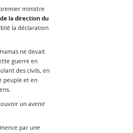
premier ministre
de la direction du
ublié la déclaration
e Hamas ne devait
ette guerre en
lant des civils, en
e peuple et en
ens.
mouvoir un avenir
mmence par une