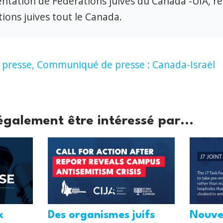
ntation de Fédérations juives du Canada -UIA, r
ions juives tout le Canada.
presse,
Communiqué de presse : Canada-Israël
également être intéressé par...
Des organismes juifs
x
Nouve