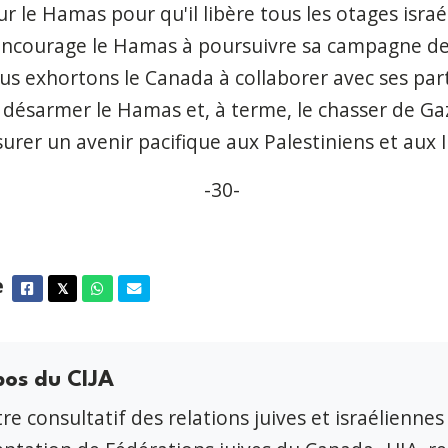
 le Hamas pour qu'il libère tous les otages israéli
encourage le Hamas à poursuivre sa campagne de
s exhortons le Canada à collaborer avec ses par
désarmer le Hamas et, à terme, le chasser de Gaz
surer un avenir pacifique aux Palestiniens et aux I
-30-
e
Facebook
Twitter
Whatsapp
Courriel
𝕏
pos du CIJA
re consultatif des relations juives et israéliennes