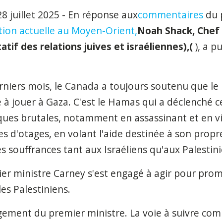
8 juillet 2025 - En réponse aux
commentaires
du 
uation actuelle au Moyen-Orient,
Noah Shack, Chef 
atif des relations juives et israéliennes),(
), a p
rniers mois, le Canada a toujours soutenu que l
e à jouer à Gaza. C'est le Hamas qui a déclenché c
ues brutales, notamment en assassinant et en vio
s d'otages, en volant l'aide destinée à son propr
s souffrances tant aux Israéliens qu'aux Palestini
ier ministre Carney s'est engagé à agir pour pro
es Palestiniens.
gement du premier ministre. La voie à suivre co