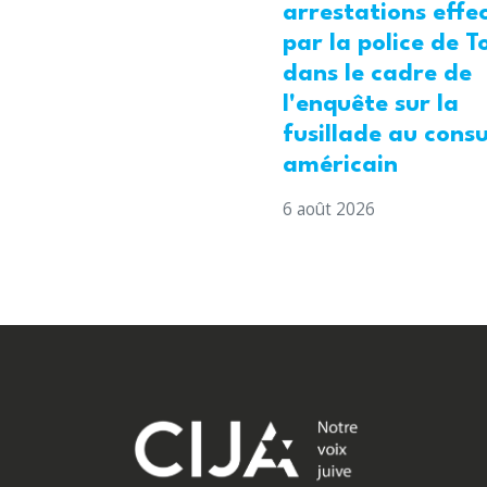
arrestations effe
par la police de T
dans le cadre de
l'enquête sur la
fusillade au cons
américain
6 août 2026