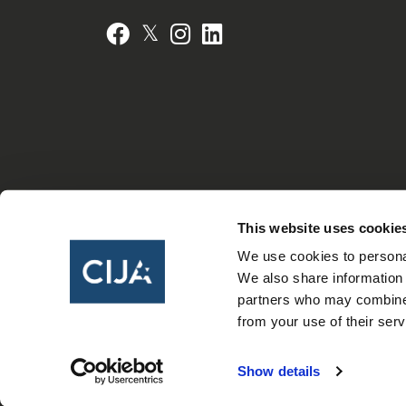
𝕏
Facebook
Instagram
LinkedIn
This website uses cookie
We use cookies to personal
We also share information 
partners who may combine i
from your use of their serv
Show details