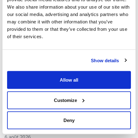
We also share information about your use of our site with
Vous pourriez également être intéressé
our social media, advertising and analytics partners who
par...
may combine it with other information that you’ve
provided to them or that they’ve collected from your use
of their services.
Show details
Allow all
Customize
Le CIJA réagit à l'arrestation effectuée
par la police de Toronto dans le cadre de
l'enquête sur la fusillade au consulat
Deny
américain
6 août 2026