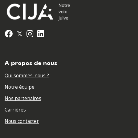
𝕏
Facebook
Instagram
LinkedIn
A propos de nous
Qui sommes-nous ?
Notre équipe
Nos partenaires
Carrières
Nous contacter