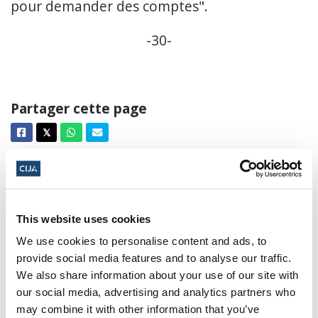
pour demander des comptes".
-30-
Partager cette page
Facebook
Twitter
Whatsapp
Courriel
𝕏
This website uses cookies
À propos du CIJA
We use cookies to personalise content and ads, to
provide social media features and to analyse our traffic.
Le Centre consultatif des relations
We also share information about your use of our site with
juives et israéliennes est l'agence de
our social media, advertising and analytics partners who
représentation de Fédérations juives du
may combine it with other information that you’ve