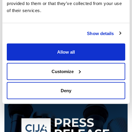
provided to them or that they’ve collected from your use
Canada -UIA, représentant Fédérations
of their services.
juives tout le Canada.
Show details
Communiqués de presse
Allow all
Customize
Vous pourriez également être intéressé
par...
Deny