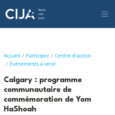
Calgary : programme communautaire de c
Accueil
Participez
Centre d'action
Événements à venir
Calgary : programme
communautaire de
commémoration de Yom
HaShoah