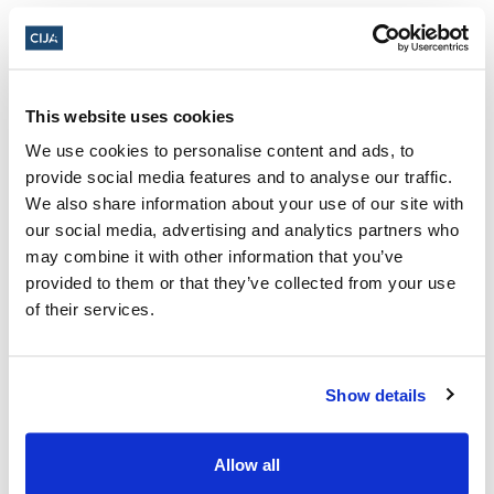
réflexion.
Informations complémentaires.
This website uses cookies
13 avril 2026, de 19 h 30 à 21 h 30 (heure
We use cookies to personalise content and ads, to
des Rocheuses)
provide social media features and to analyse our traffic.
Congrégation Beth Tzedec -
1325
We also share information about your use of our site with
our social media, advertising and analytics partners who
Glenmore Trl SW, Calgary, AB T2V 4Y8,
may combine it with other information that you’ve
Canada
provided to them or that they’ve collected from your use
of their services.
Ajouter au calendrier :
Show details
Allow all