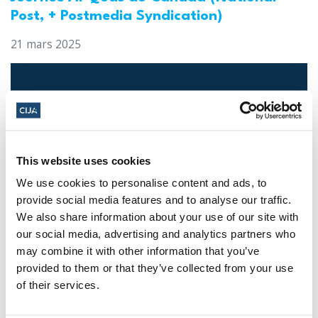
Post, + Postmedia Syndication)
21 mars 2025
This website uses cookies
We use cookies to personalise content and ads, to
provide social media features and to analyse our traffic.
We also share information about your use of our site with
Les dirigeants juifs réagissent à la
our social media, advertising and analytics partners who
libération sous caution d'un homme de
may combine it with other information that you’ve
provided to them or that they’ve collected from your use
Toronto accusé de multiples agressions
of their services.
antisémites au cours de l'année écoulée
(The Canadian Jewish News)