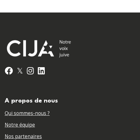
𝕏
Facebook
Instagram
LinkedIn
A propos de nous
Qui sommes-nous ?
Notre équipe
Nos partenaires