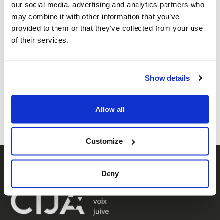
our social media, advertising and analytics partners who
may combine it with other information that you’ve
provided to them or that they’ve collected from your use
Événements de Hanoukka 2024
of their services.
Partager cette page
Show details
Facebook
Twitter
Whatsapp
Courriel
𝕏
Allow all
Customize
Deny