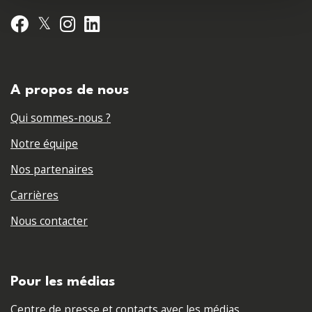
𝕏
Facebook
Instagram
LinkedIn
A propos de nous
Qui sommes-nous ?
Notre équipe
Nos partenaires
Carrières
Nous contacter
Pour les médias
Centre de presse et contacts avec les médias