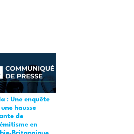
a : Une enquête
 une hausse
ante de
sémitisme en
bie-Britannique