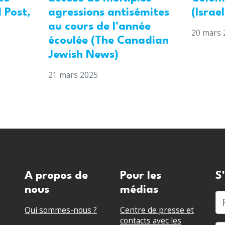
 Post,
agressions antisémites
(Israe
au cours de l'année
20 mars 
écoulée (The Canadian
Jewish News)
21 mars 2025
A propos de
Pour les
S
nous
médias
P
Qui sommes-nous ?
Centre de presse et
contacts avec les