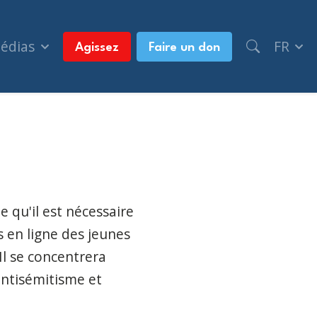
médias
FR
Agissez
Faire un don
 qu'il est nécessaire
s en ligne des jeunes
Il se concentrera
antisémitisme et