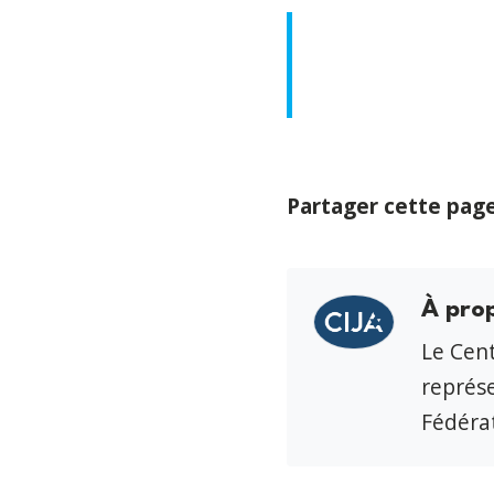
Partager cette pag
À pro
Le Cent
représe
Fédérat