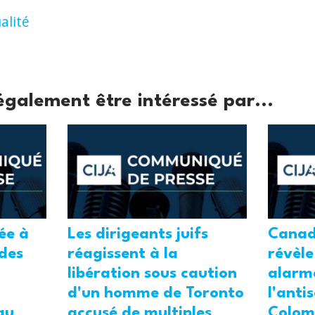
alité
également être intéressé par...
tée à
Les dirigeants juifs
Canad
 des
réagissent à la
révèle
libération sous caution
alarm
d'un homme de Toronto
l'anti
au
accusé de multiples
Colom