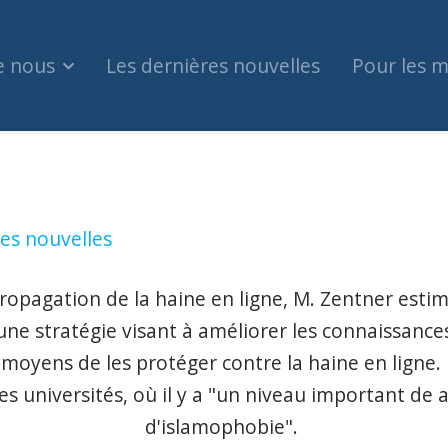
e nous
Les dernières nouvelles
Pour les 
 Gustavo Zentner (mennonite canadien)
es nouvelles
opagation de la haine en ligne, M. Zentner estime
ne stratégie visant à améliorer les connaissance
 moyens de les protéger contre la haine en ligne. 
es universités, où il y a "un niveau important de 
d'islamophobie".