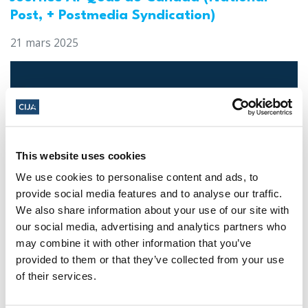
Post, + Postmedia Syndication)
21 mars 2025
This website uses cookies
We use cookies to personalise content and ads, to
provide social media features and to analyse our traffic.
We also share information about your use of our site with
Les dirigeants juifs réagissent à la
our social media, advertising and analytics partners who
libération sous caution d'un homme de
may combine it with other information that you’ve
provided to them or that they’ve collected from your use
Toronto accusé de multiples agressions
of their services.
antisémites au cours de l'année écoulée
(The Canadian Jewish News)