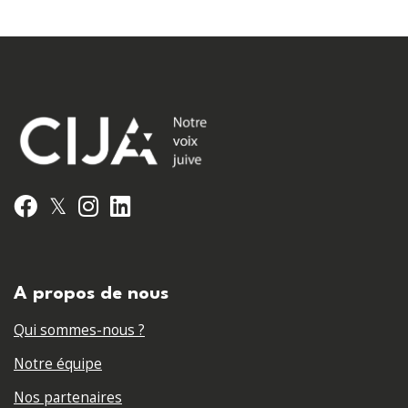
𝕏
Facebook
Instagram
LinkedIn
A propos de nous
Qui sommes-nous ?
Notre équipe
Nos partenaires