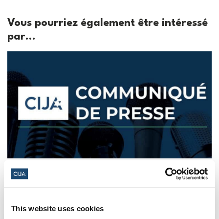
Vous pourriez également être intéressé
par...
La police est invitée à protéger les juifs
des manifestations "haineuses" de la
Journée Al-Qods au Canada (National
Post, + Postmedia Syndication)
This website uses cookies