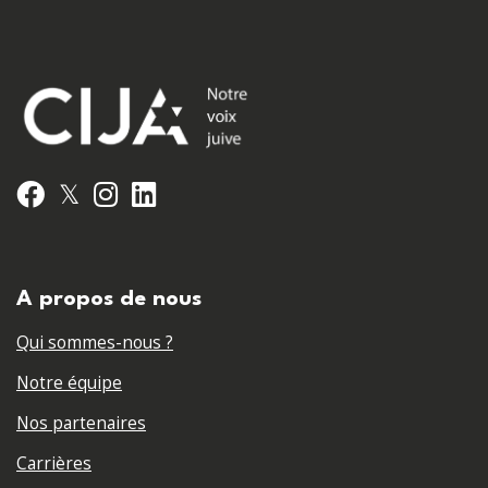
𝕏
Facebook
Instagram
LinkedIn
A propos de nous
Qui sommes-nous ?
Notre équipe
Nos partenaires
Carrières