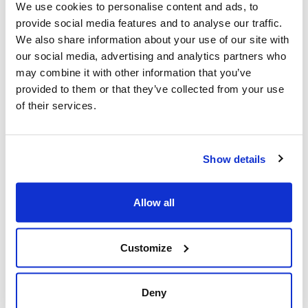
We use cookies to personalise content and ads, to
21 mars 2025
provide social media features and to analyse our traffic.
We also share information about your use of our site with
our social media, advertising and analytics partners who
may combine it with other information that you’ve
provided to them or that they’ve collected from your use
of their services.
Show details
Les dirigeants juifs réagissent à la
Allow all
libération sous caution d'un homme de
Toronto accusé de multiples agressions
antisémites au cours de l'année écoulée
Customize
(The Canadian Jewish News)
21 mars 2025
Deny