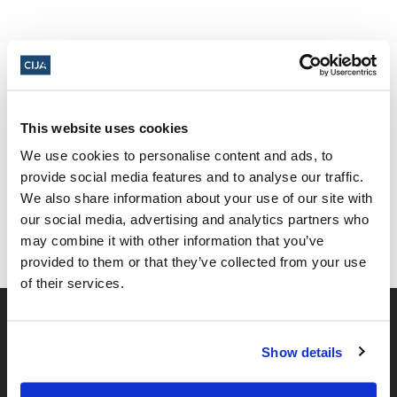
Yom HaShoah 2024
This website uses cookies
We use cookies to personalise content and ads, to
Partager cette page
provide social media features and to analyse our traffic.
Facebook
Twitter
Whatsapp
Courriel
𝕏
We also share information about your use of our site with
our social media, advertising and analytics partners who
may combine it with other information that you’ve
provided to them or that they’ve collected from your use
of their services.
Show details