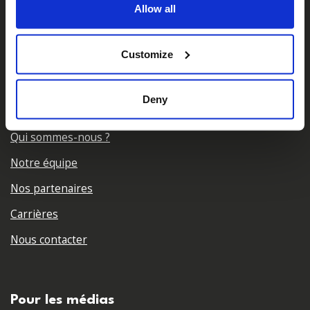
Allow all
𝕏
Facebook
Instagram
LinkedIn
Customize
Deny
A propos de nous
Qui sommes-nous ?
Notre équipe
Nos partenaires
Carrières
Nous contacter
Pour les médias