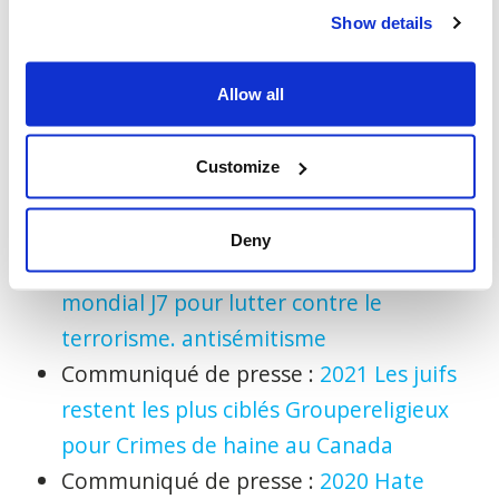
nous partageons."
Show details
-30-
Allow all
Statistiques
Canada
:
Crimes
déclarés par
la police
statistiques
au
Canada
, 2022
Customize
Communiqué de presse :
Les principales
organisations juives de défense des
Deny
droits
forment le
groupe de
travail
mondial J7
pour lutter contre le
terrorisme. antisémitisme
Communiqué de presse :
2021
Les juifs
restent
les plus
ciblés
Groupe
religieux
pour
Crimes de
haine
au
Canada
Communiqué de presse :
2020
Hate