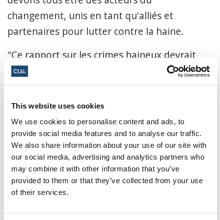
changement, unis en tant qu'alliés et
partenaires pour lutter contre la haine.
"Ce rapport sur les crimes haineux devrait
être un appel à l'action pour tous les
Canadiens afin qu'ils s'opposent à
antisémitisme et à toutes les formes de
This website uses cookies
haine. Comme la communauté juive, de
We use cookies to personalise content and ads, to
nombreuses communautés racialisées et
provide social media features and to analyse our traffic.
We also share information about your use of our site with
minoritaires sont régulièrement confrontées
our social media, advertising and analytics partners who
à la haine, dont l'impact a des effets
may combine it with other information that you’ve
dévastateurs non seulement sur les
provided to them or that they’ve collected from your use
of their services.
personnes visées, mais aussi sur le tissu
même de notre société et sur les valeurs que