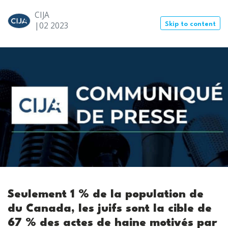
CIJA
|02
2023
Skip to content
Seulement 1 % de la population de
du Canada, les juifs sont la cible de
67 % des actes de haine motivés par