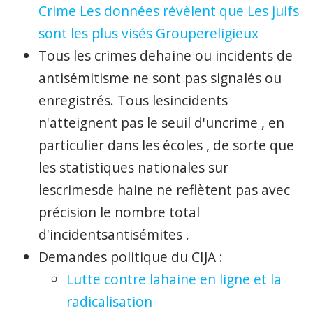
Crime
Les données révèlent que
Les juifs
sont les plus
visés
Groupe
religieux
Tous les
crimes de
haine
ou
incidents de
antisémitisme ne sont pas signalés ou
enregistrés. Tous les
incidents
n'atteignent pas le seuil d'un
crime
, en
particulier
dans les
écoles
, de sorte que
les statistiques nationales
sur
les
crimes
de haine
ne reflètent pas avec
précision le nombre total
d'
incidents
antisémites
.
Demandes politique du CIJA :
Lutte contre la
haine
en ligne
et la
radicalisation