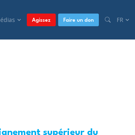
médias
FR
Agissez
Faire un don
eignement supérieur du