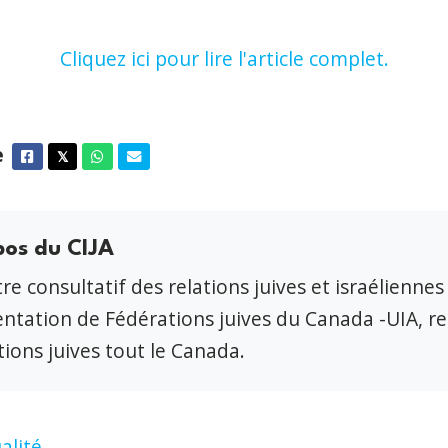
Cliquez ici pour lire l'article complet.
e
Facebook
Twitter
Whatsapp
Courriel
𝕏
pos du CIJA
re consultatif des relations juives et israéliennes
ntation de Fédérations juives du Canada -UIA, r
ions juives tout le Canada.
alité