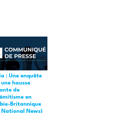
a : Une enquête
 une hausse
ante de
sémitisme en
bie-Britannique
l National News)