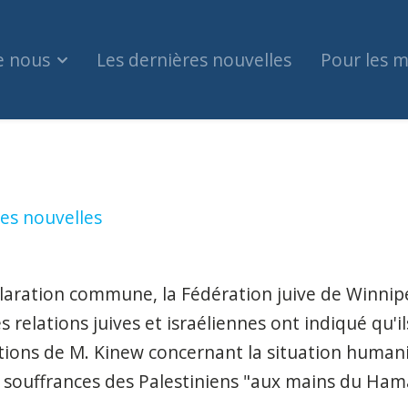
e nous
Les dernières nouvelles
Pour les 
'impose à Gaza alors que les victimes civiles s'
es nouvelles
aration commune, la Fédération juive de Winnipe
s relations juives et israéliennes ont indiqué qu'i
tions de M. Kinew concernant la situation humani
s souffrances des Palestiniens "aux mains du Ham