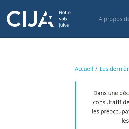
A propos d
Un cessez-le-feu s
Accueil
Les dernièr
Dans une décl
consultatif de
les préoccupa
le