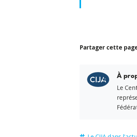
Partager cette pag
À pro
Le Cent
représe
Fédérat
Le CIJA dans l'actu