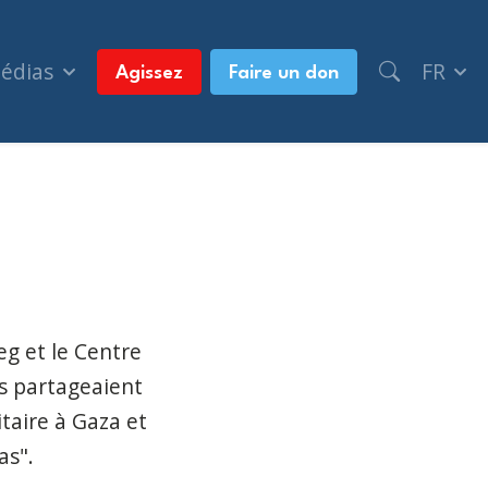
médias
FR
Agissez
Faire un don
accumulent, selon le premier ministre du Manitoba
g et le Centre
ls partageaient
taire à Gaza et
as".