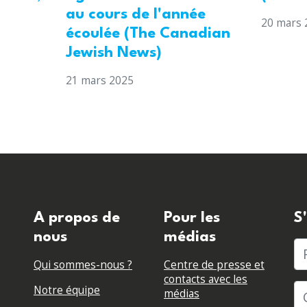
au cours de l'année
20 mars 
écoulée (The Canadian
Jewish News)
21 mars 2025
A propos de
Pour les
S
nous
médias
P
Qui sommes-nous ?
Centre de presse et
contacts avec les
Notre équipe
médias