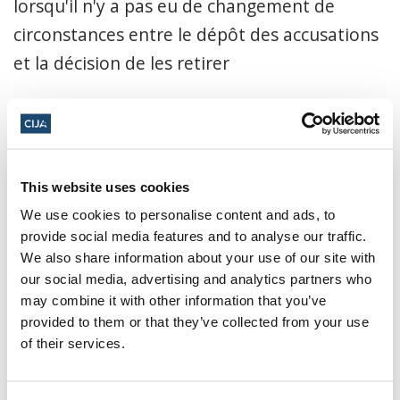
lorsqu'il n'y a pas eu de changement de
circonstances entre le dépôt des accusations
et la décision de les retirer
(b)
le refus de reconnaître les motivations
fondées sur les préjugés, les préjugés ou la
haine dans les affaires qui visent la grande
This website uses cookies
majorité des Juifs qui soutiennent le droit
We use cookies to personalise content and ads, to
d'Israël à exister ou les Israéliens, une
provide social media features and to analyse our traffic.
catégorie protégée lorsqu'elle est prise pour
We also share information about your use of our site with
cible en raison de son origine nationale. Mais
our social media, advertising and analytics partners who
may combine it with other information that you’ve
même dans les cas où le tribunal refuse de
provided to them or that they’ve collected from your use
traiter ces affaires, telles que le vandalisme,
of their services.
comme étant motivées par des préjugés, des
préjugés ou de la haine, cela reste une