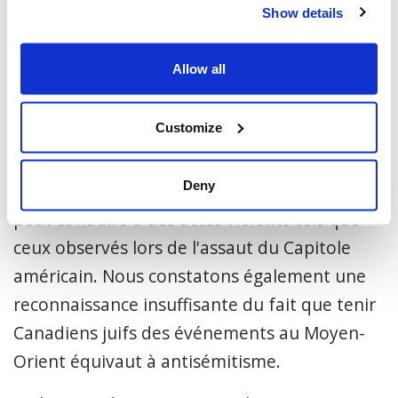
Show details
circonstance aggravante lors de la
détermination de la peine, comme l'a
Allow all
récemment constaté un juge de la cour
supérieure qui a estimé que le vandalisme
Customize
était motivé par des convictions politiques.
Le juge a déclaré qu'un tel comportement
Deny
porte atteinte aux valeurs démocratiques et
peut conduire à des actes violents tels que
ceux observés lors de l'assaut du Capitole
américain. Nous constatons également une
reconnaissance insuffisante du fait que tenir
Canadiens juifs des événements au Moyen-
Orient équivaut à antisémitisme.