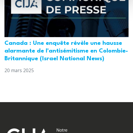
Canada : Une enquête révèle une hausse
alarmante de l'antisémitisme en Colombie-
Britannique (Israel National News)
20 mars 2025