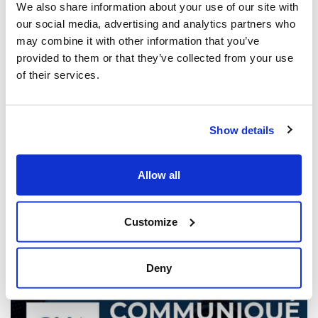
We also share information about your use of our site with
our social media, advertising and analytics partners who
may combine it with other information that you’ve
provided to them or that they’ve collected from your use
of their services.
Show details
Les dirigeants juifs réagissent à la
libération sous caution d'un homme de
Toronto accusé de multiples agressions
Allow all
antisémites au cours de l'année écoulée
(The Canadian Jewish News)
Customize
21 mars 2025
Deny