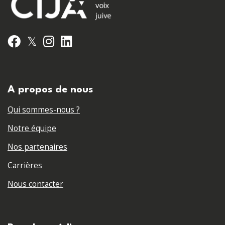
𝕏
Facebook
Instagram
LinkedIn
A propos de nous
Qui sommes-nous ?
Notre équipe
Nos partenaires
Carrières
Nous contacter