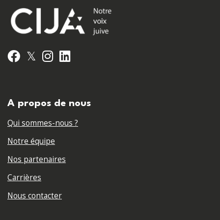
𝕏
Facebook
Instagram
LinkedIn
A propos de nous
Qui sommes-nous ?
Notre équipe
Nos partenaires
Carrières
Nous contacter