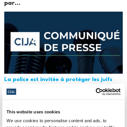
par...
La police est invitée à protéger les juifs
des manifestations "haineuses" de la
Journée Al-Qods au Canada (National
Post, + Postmedia Syndication)
This website uses cookies
21 mars 2025
We use cookies to personalise content and ads, to