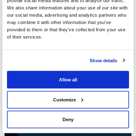
provide social media features and to analyse our traffic.
We also share information about your use of our site with
our social media, advertising and analytics partners who
may combine it with other information that you’ve
provided to them or that they’ve collected from your use
of their services.
Show details
Les dirigeants juifs réagissent à la
libération sous caution d'un homme de
Allow all
Toronto accusé de multiples agressions
antisémites au cours de l'année écoulée
(The Canadian Jewish News)
Customize
21 mars 2025
Deny