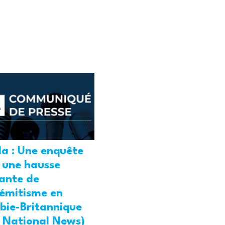
a : Une enquête
 une hausse
ante de
sémitisme en
bie-Britannique
l National News)