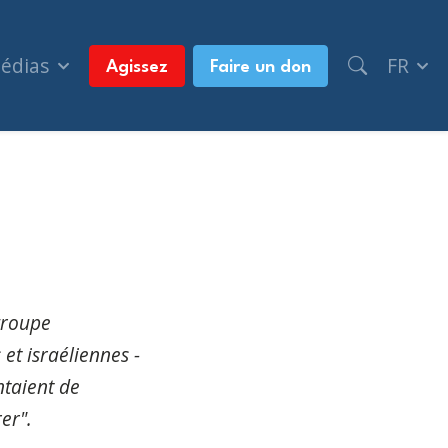
médias
FR
Agissez
Faire un don
te de Montréal à cause d'un événement pro-israéli
groupe
 et israéliennes -
taient de
er".