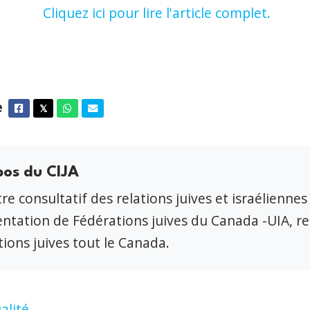
Cliquez ici pour lire l'article complet.
e
Facebook
Twitter
Whatsapp
Courriel
𝕏
pos du CIJA
re consultatif des relations juives et israéliennes
ntation de Fédérations juives du Canada -UIA, r
ions juives tout le Canada.
alité