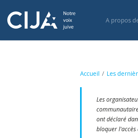
A propos d
Une foule pro-pal
Accueil
Les dernièr
Les organisateu
communautaire ju
ont déclaré da
bloquer l'accès 