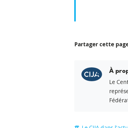
Partager cette pag
À pro
Le Cent
représe
Fédérat
Le CIJA dans l'actu