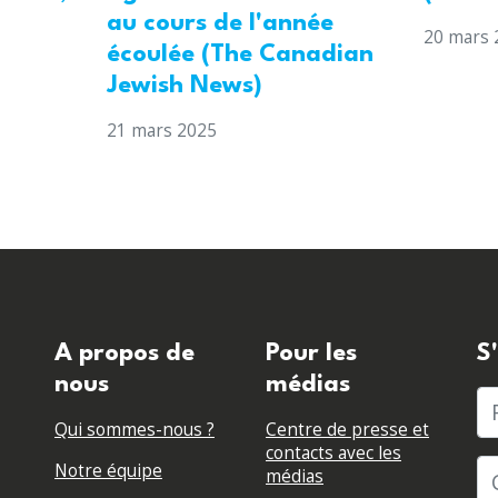
au cours de l'année
20 mars 
écoulée (The Canadian
Jewish News)
21 mars 2025
A propos de
Pour les
S
nous
médias
P
Qui sommes-nous ?
Centre de presse et
contacts avec les
Notre équipe
médias