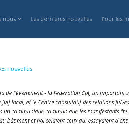
e nous
Les dernières nouvelles
Pour les 
estinienne bloque l'accès au Musée de l'Holocaus
es nouvelles
rs de l'événement - la Fédération CJA, un important 
if local, et le Centre consultatif des relations juives
ns un communiqué commun que les manifestants "ten
au bâtiment et harcelaient ceux qui essayaient d'entr