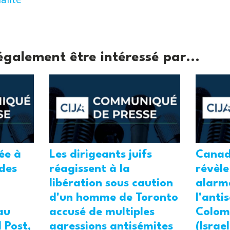
également être intéressé par...
tée à
Les dirigeants juifs
Canad
 des
réagissent à la
révèle
libération sous caution
alarm
d'un homme de Toronto
l'anti
au
accusé de multiples
Colom
 Post,
agressions antisémites
(Israe