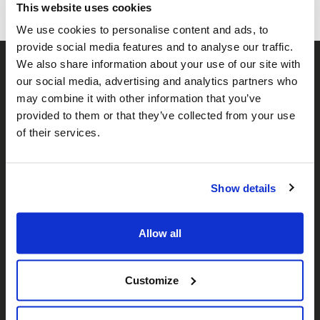
This website uses cookies
We use cookies to personalise content and ads, to
provide social media features and to analyse our traffic.
We also share information about your use of our site with
our social media, advertising and analytics partners who
may combine it with other information that you’ve
provided to them or that they’ve collected from your use
of their services.
𝕏
Facebook
Instagram
LinkedIn
Show details
Allow all
A propos de nous
Qui sommes-nous ?
Customize
Notre équipe