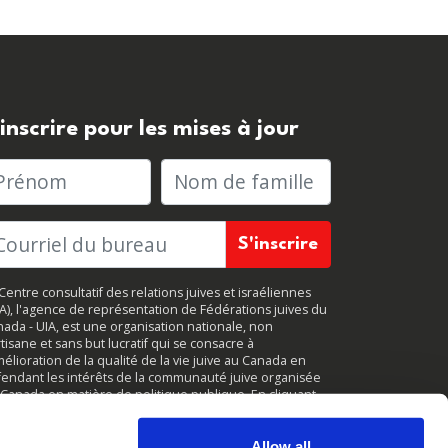
'inscrire pour les mises à jour
rénom
Nom de famille
Centre consultatif des relations juives et israéliennes
JA), l'agence de représentation de Fédérations juives du
ada - UIA, est une organisation nationale, non
tisane et sans but lucratif qui se consacre à
mélioration de la qualité de la vie juive au Canada en
endant les intérêts de la communauté juive organisée
Canada en matière de politique publique. En cliquant
r
«
S'inscrire
, »
vous acceptez de recevoir des mises à
r périodiques de CIJA. Vous pouvez vous
désabonner
à
ut moment.
Allow all