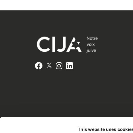
𝕏
Facebook
Instagram
LinkedIn
This website uses cookie