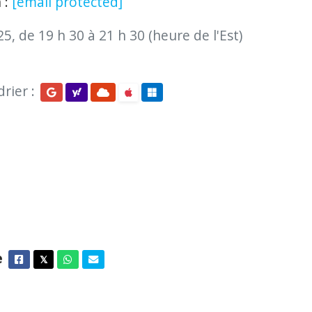
n :
[email protected]
, de 19 h 30 à 21 h 30 (heure de l'Est)
rier :
e
Facebook
Twitter
Whatsapp
Courriel
𝕏