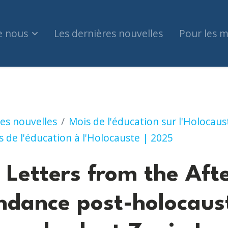
e nous
Les dernières nouvelles
Pour les 
 from the Afterlife : La correspondance post-hol
es nouvelles
Mois de l'éducation sur l'Holocaus
 de l'éducation à l'Holocauste | 2025
 Letters from the After
ndance post-holocaus