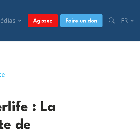
médias
FR
Agissez
Faire un don
ocauste de Chava Rosenbarb et Zenia Larsson
te
life : La
te de