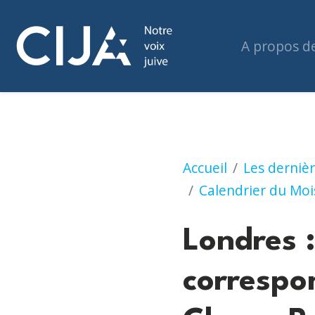
A propos d
Londres : Letters
Accueil
Les dernièr
Calendrier du Mois
Londres :
correspo