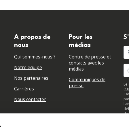
A propos de
Pour les
S
nous
médias
P
Qui sommes-nous ?
Centre de presse et
contacts avec les
Notre équipe
médias
Nos partenaires
Communiqués de
Le 
presse
Carrières
(CI
Can
Nous contacter
par
l'a
déf
du 
su
jou
s
to