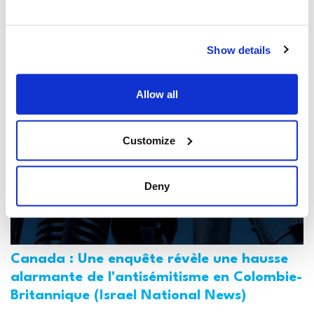
Toronto accusé de multiples agressions
antisémites au cours de l'année écoulée
(The Canadian Jewish News)
Show details
21 mars 2025
Allow all
Customize
Deny
Canada : Une enquête révèle une hausse
alarmante de l'antisémitisme en Colombie-
Britannique (Israel National News)