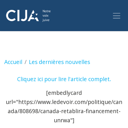
Le Canada rétablira son financement à l'UNR
Accueil
Les dernières nouvelles
Cliquez ici pour lire l'article complet.
[embedlycard
url=
"https://www.ledevoir.com/politique/can
ada/808698/canada-retablira-financement-
unrwa"
]