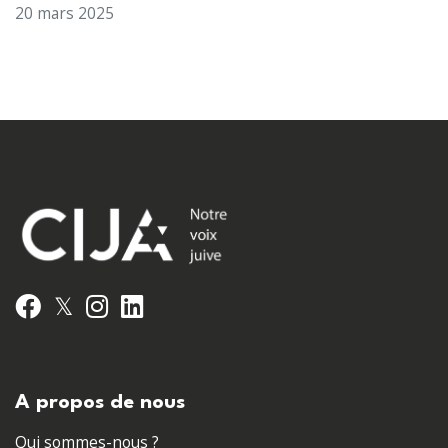
20 mars 2025
𝕏
Facebook
Instagram
LinkedIn
A propos de nous
Qui sommes-nous ?