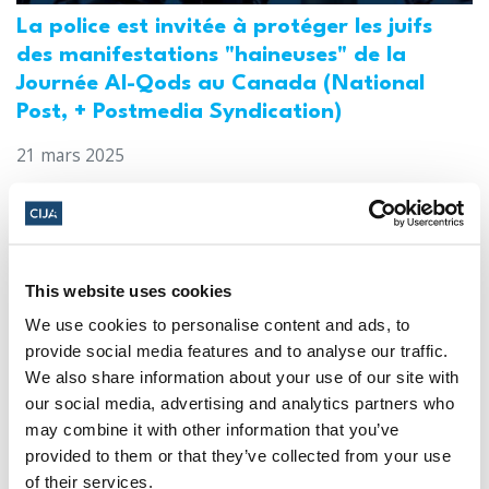
La police est invitée à protéger les juifs
des manifestations "haineuses" de la
Journée Al-Qods au Canada (National
Post, + Postmedia Syndication)
21 mars 2025
This website uses cookies
We use cookies to personalise content and ads, to
provide social media features and to analyse our traffic.
We also share information about your use of our site with
our social media, advertising and analytics partners who
may combine it with other information that you’ve
Les dirigeants juifs réagissent à la
provided to them or that they’ve collected from your use
libération sous caution d'un homme de
of their services.