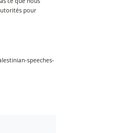
 pas ce que nous
utorités pour
lestinian-speeches-