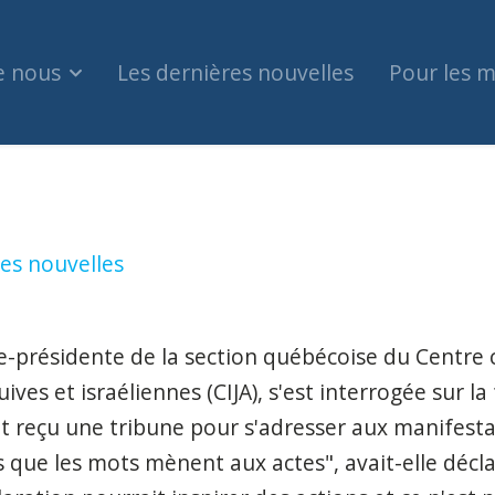
e nous
Les dernières nouvelles
Pour les 
rtera pas d'accusations à la suite de discours p
es nouvelles
ce-présidente de la section québécoise du Centre 
juives et israéliennes (CIJA), s'est interrogée sur l
t reçu une tribune pour s'adresser aux manifesta
 que les mots mènent aux actes", avait-elle décla