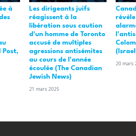
tée à
Les dirigeants juifs
Canad
 des
réagissent à la
révèle
libération sous caution
alarm
d'un homme de Toronto
l'anti
au
accusé de multiples
Colom
 Post,
agressions antisémites
(Israe
au cours de l'année
20 mars 
écoulée (The Canadian
Jewish News)
21 mars 2025