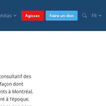
médias
FR
Agissez
Faire un don
ro-palestiniens controversés à Montréal (CBC New
consultatif des
a façon dont
nts à Montréal.
ré à l'époque.