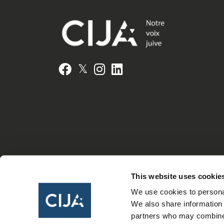
𝕏
Facebook
Instagram
LinkedIn
This website uses cookie
We use cookies to personal
We also share information 
partners who may combine i