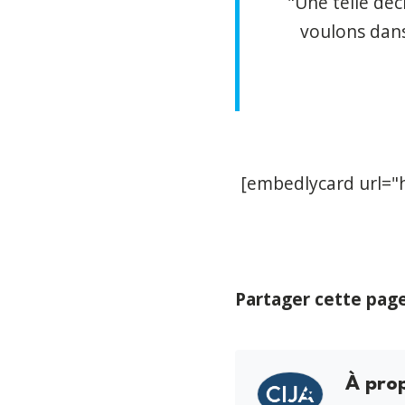
"Une telle déc
voulons dans
[embedlycard url=
"
Partager cette pag
À pro