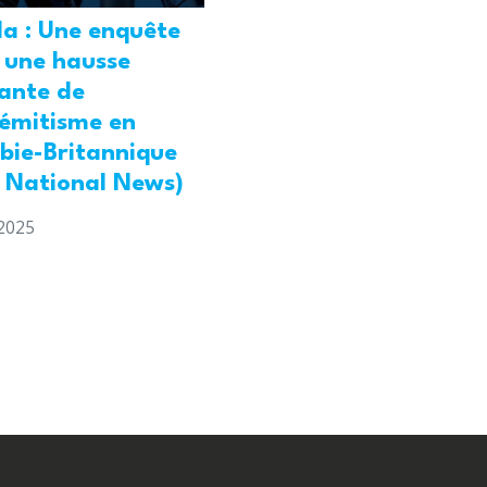
a : Une enquête
 une hausse
ante de
sémitisme en
bie-Britannique
l National News)
2025