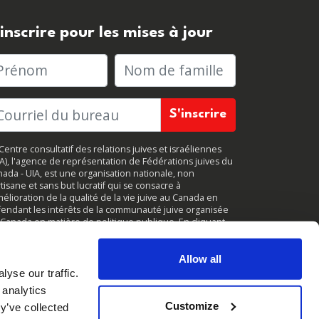
'inscrire pour les mises à jour
rénom
Nom de famille
Centre consultatif des relations juives et israéliennes
JA), l'agence de représentation de Fédérations juives du
ada - UIA, est une organisation nationale, non
tisane et sans but lucratif qui se consacre à
mélioration de la qualité de la vie juive au Canada en
endant les intérêts de la communauté juive organisée
Canada en matière de politique publique. En cliquant
r
«
S'inscrire
, »
vous acceptez de recevoir des mises à
r périodiques de CIJA. Vous pouvez vous
désabonner
à
ut moment.
Allow all
yse our traffic.
 analytics
Customize
y’ve collected