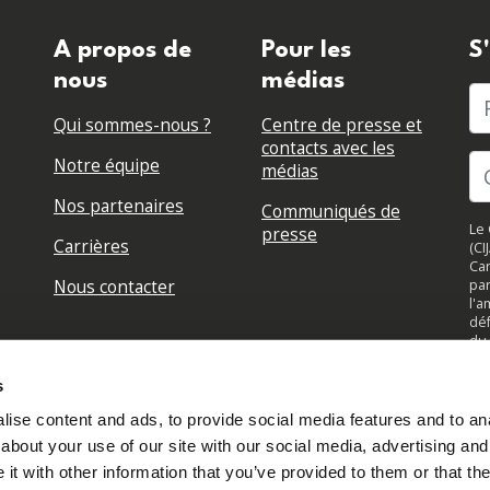
A propos de
Pour les
S
nous
médias
P
Qui sommes-nous ?
Centre de presse et
contacts avec les
Notre équipe
médias
Nos partenaires
Communiqués de
Le 
presse
Carrières
(CI
Can
Nous contacter
par
l'a
déf
du 
su
jou
s
to
ise content and ads, to provide social media features and to anal
about your use of our site with our social media, advertising and
t with other information that you’ve provided to them or that the