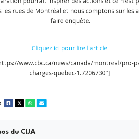
laration pourrait inspirer des actions et ce n'est
 les rues de Montréal et nous comptons sur les a
faire enquête.
Cliquez ici pour lire l'article
https://www.cbc.ca/news/canada/montreal/pro-pa
charges-quebec-1.7206730"
]
e
Facebook
Twitter
Whatsapp
Courriel
𝕏
pos du CIJA