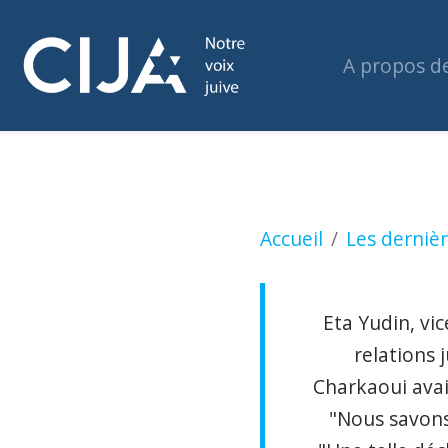
A propos d
La Couronne ne po
Accueil
Les dernièr
Eta Yudin, vi
relations 
Charkaoui avai
"Nous savons