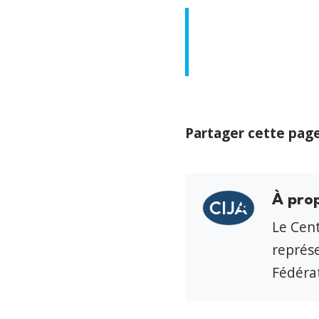
Partager cette pag
À pro
Le Cent
représe
Fédérat