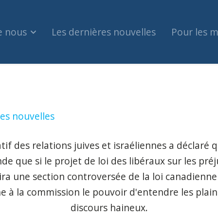
e nous
Les dernières nouvelles
Pour les 
 jurent de retirer le choix des libéraux pour la 
es nouvelles
if des relations juives et israéliennes a déclaré 
de que si le projet de loi des libéraux sur les préj
lira une section controversée de la loi canadienne 
 à la commission le pouvoir d'entendre les plain
discours haineux.