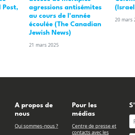
 Post,
agressions antisémites
(Israe
au cours de l'année
20 mars 
écoulée (The Canadian
Jewish News)
21 mars 2025
A propos de
Pour les
S
nous
médias
P
Qui sommes-nous ?
Centre de presse et
contacts avec les