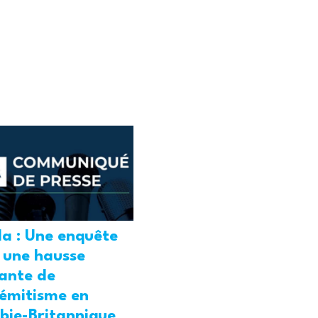
a : Une enquête
 une hausse
ante de
sémitisme en
bie-Britannique