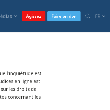
médias
FR
Agissez
Faire un don
Commission canadienne des droits de la personne 
que l'inquiétude est
udices en ligne est
sur les droits de
tes concernant les