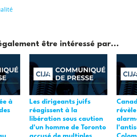
alité
également être intéressé par...
tée à
Les dirigeants juifs
Canad
 des
réagissent à la
révèle
libération sous caution
alarm
d'un homme de Toronto
l'anti
au
accusé de multiples
Colom