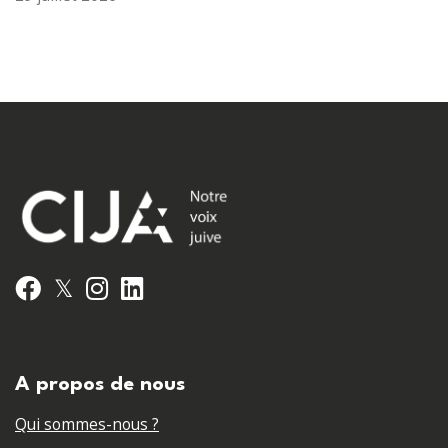
𝕏
Facebook
Instagram
LinkedIn
A propos de nous
Qui sommes-nous ?