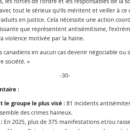
les forces de l’ordre et les responsables de la so
 avec tout le sérieux qu’ils méritent et veiller à c
traduits en justice. Cela nécessite une action coo
issante que représentent antisémitisme, l’extrém
la violence motivée par la haine.
ifs canadiens en aucun cas devenir négociable ou
e société. »
-30-
taire :
t le groupe le plus visé :
81 incidents antisémites
ensemble des crimes haineux.
 :
En 2025, plus de 375 manifestations et/ou rass