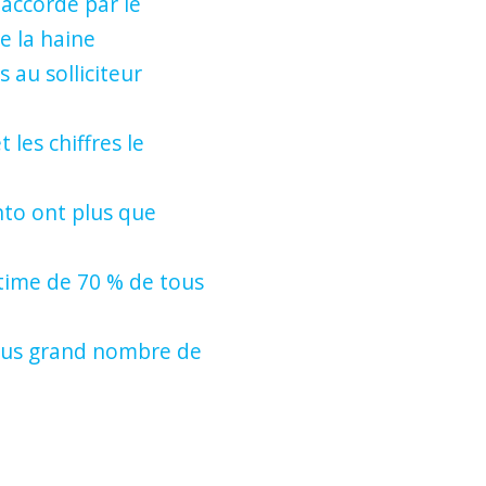
 accordé par le
e la haine
s au solliciteur
les chiffres le
nto ont plus que
time de 70 % de tous
 plus grand nombre de