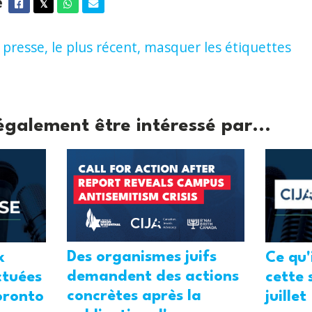
e
Facebook
Twitter
Whatsapp
Courriel
𝕏
presse,
le plus récent,
masquer les étiquettes
également être intéressé par...
Des organismes juifs
x
Ce qu'
demandent des actions
ctuées
cette 
concrètes après la
oronto
juillet