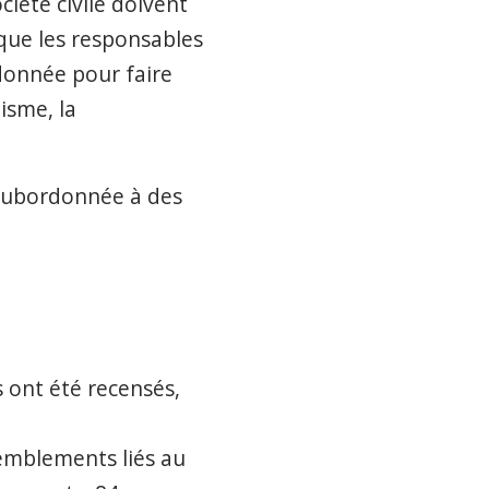
ciété civile doivent
e que les responsables
rdonnée pour faire
isme, la
 subordonnée à des
 ont été recensés,
emblements liés au