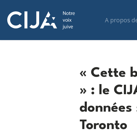
A propos d
« Cette 
» : le CI
données 
Toronto