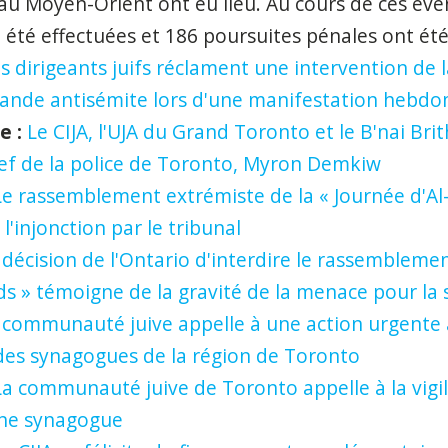
 au Moyen-Orient ont eu lieu. Au cours de ces év
 été effectuées et 186 poursuites pénales ont ét
s dirigeants juifs réclament une intervention de l
ande antisémite lors d'une manifestation hebd
e :
Le CIJA, l'UJA du Grand Toronto et le B'nai Br
hef de la police de Toronto, Myron Demkiw
Le rassemblement extrémiste de la « Journée d'Al-
 l'injonction par le tribunal
 décision de l'Ontario d'interdire le rassemblemen
s » témoigne de la gravité de la menace pour la 
 communauté juive appelle à une action urgente à
 des synagogues de la région de Toronto
La communauté juive de Toronto appelle à la vigil
une synagogue