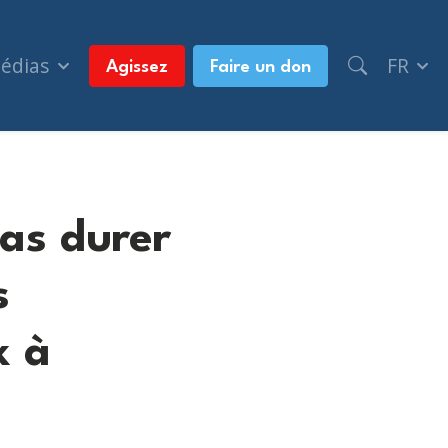
médias
FR
Agissez
Faire un don
pas durer
s
x à