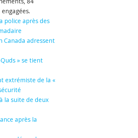
énements, 84
é engagées.
a police après des
omadaire
ith Canada adressent
Quds » se tient
t extrémiste de la «
sécurité
 la suite de deux
ance après la