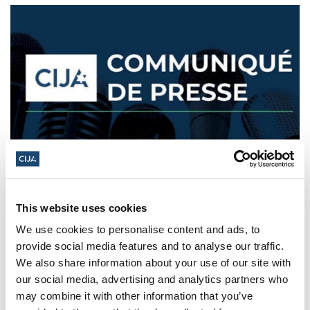
Alors que s'ouvre l'exposition
controversée sur la « Nakba », les
This website uses cookies
inquiétudes grandissent face au
We use cookies to personalise content and ads, to
projet du musée d'introduire un
provide social media features and to analyse our traffic.
discours politique dans les salles de
We also share information about your use of our site with
our social media, advertising and analytics partners who
classe canadiennes
may combine it with other information that you’ve