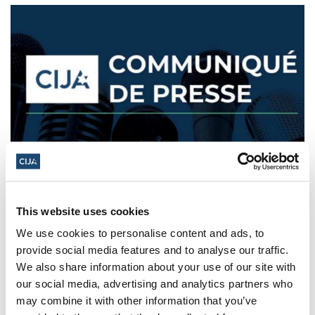
Alors que s'ouvre l'exposition
controversée sur la « Nakba », les
This website uses cookies
inquiétudes grandissent face au
We use cookies to personalise content and ads, to
projet du musée d'introduire un
provide social media features and to analyse our traffic.
discours politique dans les salles de
We also share information about your use of our site with
our social media, advertising and analytics partners who
classe canadiennes
may combine it with other information that you’ve