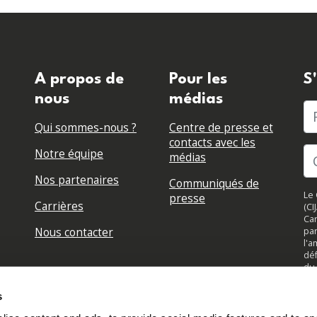
A propos de
Pour les
S
nous
médias
P
Qui sommes-nous ?
Centre de presse et
contacts avec les
Notre équipe
médias
Nos partenaires
Communiqués de
Le 
presse
Carrières
(CI
Can
Nous contacter
par
l'a
déf
du 
su
jou
s
to