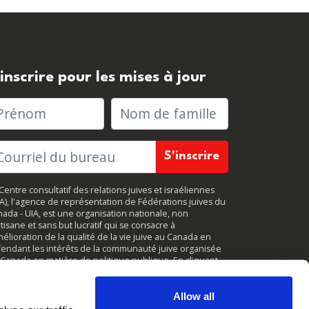
'inscrire pour les mises à jour
rénom
Nom de famille
Centre consultatif des relations juives et israéliennes
JA), l'agence de représentation de Fédérations juives du
ada - UIA, est une organisation nationale, non
tisane et sans but lucratif qui se consacre à
mélioration de la qualité de la vie juive au Canada en
endant les intérêts de la communauté juive organisée
Canada en matière de politique publique. En cliquant
r
«
S'inscrire
, »
vous acceptez de recevoir des mises à
r périodiques de CIJA. Vous pouvez vous
désabonner
à
ut moment.
Allow all