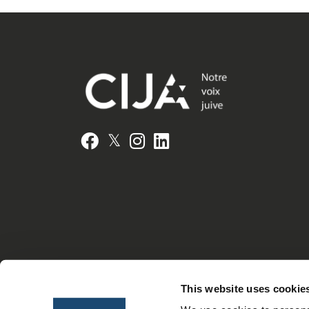
𝕏
Facebook
Instagram
LinkedIn
This website uses cookie