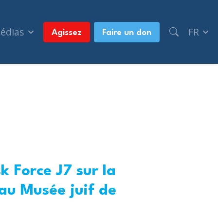
médias
FR
Agissez
Faire un don
k Force J7 sur la
 au Musée juif de