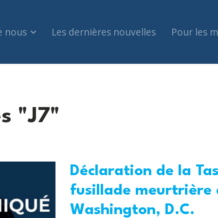
e nous
Les dernières nouvelles
Pour les 
s "J7"
Déclaration de la Tas
fusillade meurtrière
Washington, D.C.